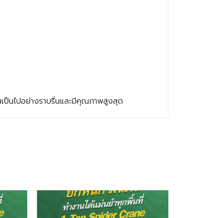
งานเป็นไปอย่างราบรื่นและมีคุณภาพสูงสุด