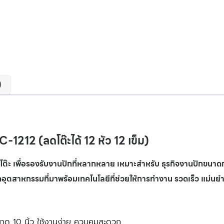
)
-1212 (ลดโต๊ะได้ 12 หัว 12 เข็ม)
๊ะ เพื่อรองรับงานปักที่หลากหลาย เหมาะสำหรับ ธุรกิจงานปักขนาดก
ปักอุตสาหกรรมที่มาพร้อมเทคโนโลยีที่ช่วยให้การทำงาน รวดเร็ว แม่นย
าด 10 นิ้ว ใช้งานง่าย ควบคุมสะดวก