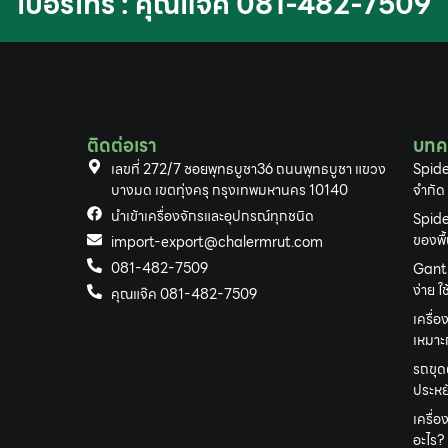
เบอร์โทร : คุณแจ๊ค 081-482-7509
ติดต่อเรา
บทค
เลขที่ 272/7 ซอยพุทธบูชา36 ถนนพุทธบูชา แขวง
Spide
บางมด เขตทุ่งครุ กรุงเทพมหานคร 10140
จำกัด
นำเข้าเครื่องจักรและอุปกรณ์ทุกชนิด
Spide
ของพื
import-export@chalermrut.com
081-482-7509
Gantr
ง่าย 
คุณแจ๊ค 081-482-7509
เครื่อ
เหมาะก
รถขุด
ประหยั
เครื่
อะไร?