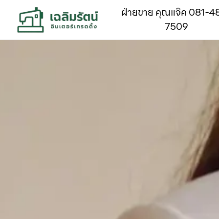
ฝ่ายขาย คุณแจ๊ค 081-4
7509