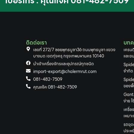
เบอร์โทร : คุณแจ๊ค 081-482-7509
ติดต่อเรา
บทค
เลขที่ 272/7 ซอยพุทธบูชา36 ถนนพุทธบูชา แขวง
เครนต
บางมด เขตทุ่งครุ กรุงเทพมหานคร 10140
และขน
นำเข้าเครื่องจักรและอุปกรณ์ทุกชนิด
Spide
จำกัด
import-export@chalermrut.com
081-482-7509
Spide
ของพื
คุณแจ๊ค 081-482-7509
Gantr
ง่าย 
เครื่อ
เหมาะก
รถขุด
ประหยั