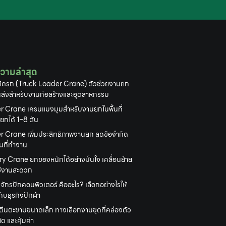
วามล่าสุด
ิดรถ (Truck Loader Crane) ตัวช่วยงานยก
ส่งสำหรับงานก่อสร้างและอุตสาหกรรม
r Crane เครนแมงมุมสำหรับงานยกในพื้นที่
 ยกได้ 1–8 ตัน
r Crane เพิ่มประสิทธิภาพงานยก ลดข้อจำกัด
้นที่ทำงาน
y Crane ยกของหนักได้อย่างมั่นใจ เคลื่อนย้าย
ใช้งานสะดวก
งจักรปักคอมพิวเตอร์ คืออะไร? เลือกอย่างไรให้
ับธุรกิจปักผ้า
ตีนตะขาบขนาดเล็ก ทางเลือกงานขุดที่คล่องตัว
ด และคุ้มค่า