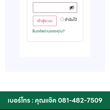
จำฉันไว้
เข้าสู่ระบบ
ลืมรหัสผ่านของคุณ?
เบอร์โทร : คุณแจ๊ค 081-482-7509