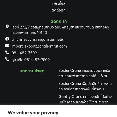
แฟรนไชส์
ติดต่อเรา
ติดต่อเรา
เลขที่ 272/7 ซอยพุทธบูชา36 ถนนพุทธบูชา แขวงบางมด เขตทุ่งครุ
กรุงเทพมหานคร 10140
นำเข้าเครื่องจักรและอุปกรณ์ทุกชนิด
import-export@chalermrut.com
081-482-7509
คุณแจ๊ค 081-482-7509
บทความล่าสุด
Spider Crane เครนแมงมุมสำหรับ
งานยกในพื้นที่จำกัด ยกได้ 1–8 ตัน
Spider Crane เพิ่มประสิทธิภาพงาน
ยก ลดข้อจำกัดของพื้นที่ทำงาน
Gantry Crane ยกของหนักได้อย่าง
มั่นใจ เคลื่อนย้ายง่าย ใช้งานสะดวก
เครื่องจักรปักคอมพิวเตอร์ คืออะไร?
We value your privacy
เลือกอย่างไรให้เหมาะกับธุรกิจปักผ้า