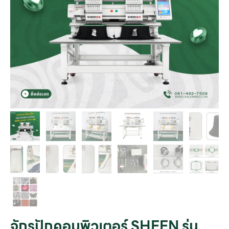
จักรปักคอมพิวเตอร์ SHEEN รุ่น