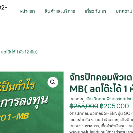
82-
หน้าแรก
สินค้าและบริการ
เกี่ยวกับเรา
บทความ
ต๊ะได้ 1 หัว 12 เข็ม)
จักรปักคอมพิวเต
MB( ลดโต๊ะได้ 1 ห
หมวดหมู่:
จักรปักคอมพิวเตอร์ทุกประ
฿
255,000
฿
205,000
จักรปักคอมพิวเตอร์ SHEEN รุ่น GC-12
เหมาะสำหรับ งานหน้าร้านและธุรกิจปัก
หน่วยงานราชการ, เสื้อผ้าสำเร็จรูป, ห
พร้อมเทคโนโลยีที่ช่วยให้การทำงาน รว