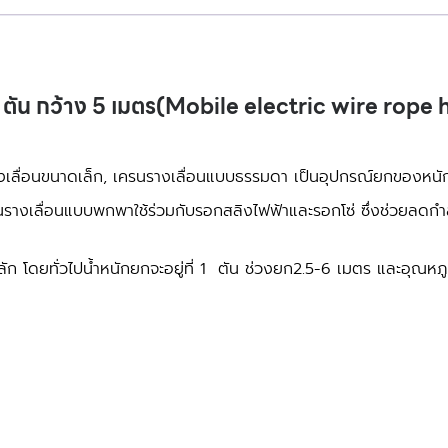
ตัน กว้าง 5 เมตร(Mobile electric wire rope
เครนรางเลื่อนขนาดเล็ก, เครนรางเลื่อนแบบธรรมดา เป็นอุปกรณ์ยกของหนั
รนรางเลื่อนแบบพกพาใช้ร่วมกับรอกสลิงไฟฟ้าและรอกโซ่ ซึ่งช่วยลดก
ลัก โดยทั่วไปน้ำหนักยกจะอยู่ที่ 1 ตัน ช่วงยก2.5-6 เมตร และอุณหภู