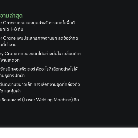
วามล่าสุด
r Crane เครนแมงมุมสำหรับงานยกในพื้นที่
 ยกได้ 1–8 ตัน
r Crane เพิ่มประสิทธิภาพงานยก ลดข้อจำกัด
้นที่ทำงาน
y Crane ยกของหนักได้อย่างมั่นใจ เคลื่อนย้าย
ใช้งานสะดวก
งจักรปักคอมพิวเตอร์ คืออะไร? เลือกอย่างไรให้
ับธุรกิจปักผ้า
ตีนตะขาบขนาดเล็ก ทางเลือกงานขุดที่คล่องตัว
ด และคุ้มค่า
องเชื่อมเลเซอร์ (Laser Welding Machine) คือ