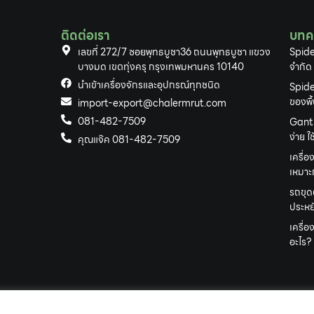
ติดต่อเรา
บทค
เลขที่ 272/7 ซอยพุทธบูชา36 ถนนพุทธบูชา แขวง
Spide
บางมด เขตทุ่งครุ กรุงเทพมหานคร 10140
จำกัด
นำเข้าเครื่องจักรและอุปกรณ์ทุกชนิด
Spide
ของพื
import-export@chalermrut.com
081-482-7509
Gantr
ง่าย 
คุณแจ๊ค 081-482-7509
เครื่อ
เหมาะก
รถขุด
ประหยั
เครื่
อะไร?