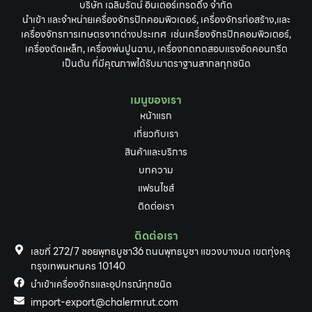
บริษัท เฉลิมรัตน์ อินเตอร์เทรดดิ้ง จำกัด
นำเข้า และจำหน่ายเครื่องจักรปักคอมพิวเตอร์, เครื่องจักรก่อสร้าง,และ
เครื่องจักรการเกษตรจากต่างประเทศ เช่นเครื่องจักรปักคอมพิวเตอร์,
เครื่องตัดเหล็ก, เครื่องพ่นปูนฉาบ, เครื่องกดทดสอบแรงอัดคอนกรีต
เป็นต้น ที่มีคุณภาพได้รับมาตราฐานสากลทุกชนิด
เมนูของเรา
หน้าแรก
เกี่ยวกับเรา
สินค้าและบริการ
บทความ
แฟรนไชส์
ติดต่อเรา
ติดต่อเรา
เลขที่ 272/7 ซอยพุทธบูชา36 ถนนพุทธบูชา แขวงบางมด เขตทุ่งครุ
กรุงเทพมหานคร 10140
นำเข้าเครื่องจักรและอุปกรณ์ทุกชนิด
import-export@chalermrut.com