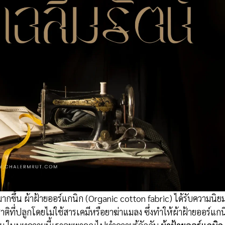
ากขึ้น ผ้าฝ้ายออร์แกนิก (Organic cotton fabric) ได้รับความนิย
ติที่ปลูกโดยไม่ใช้สารเคมีหรือยาฆ่าแมลง ซึ่งทำให้ผ้าฝ้ายออร์แกน