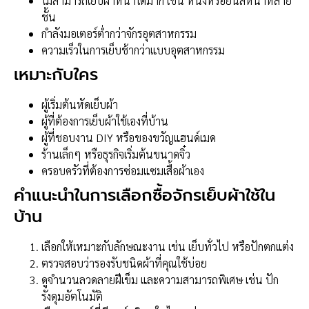
ไม่สามารถเย็บผ้าหนาได้มาก เช่น หนังหรือยีนส์หนาหลาย
ชั้น
กำลังมอเตอร์ต่ำกว่าจักรอุตสาหกรรม
ความเร็วในการเย็บช้ากว่าแบบอุตสาหกรรม
เหมาะกับใคร
ผู้เริ่มต้นหัดเย็บผ้า
ผู้ที่ต้องการเย็บผ้าใช้เองที่บ้าน
ผู้ที่ชอบงาน DIY หรือของขวัญแฮนด์เมด
ร้านเล็กๆ หรือธุรกิจเริ่มต้นขนาดจิ๋ว
ครอบครัวที่ต้องการซ่อมแซมเสื้อผ้าเอง
คำแนะนำในการเลือกซื้อจักรเย็บผ้าใช้ใน
บ้าน
เลือกให้เหมาะกับลักษณะงาน เช่น เย็บทั่วไป หรือปักตกแต่ง
ตรวจสอบว่ารองรับชนิดผ้าที่คุณใช้บ่อย
ดูจำนวนลวดลายฝีเข็ม และความสามารถพิเศษ เช่น ปัก
รังดุมอัตโนมัติ