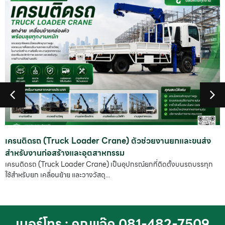
ader Crane) ตัวช่วยงานยกและขนส่ง
Spider Crane เครนแมงม
ะอุตสาหกรรม
8 ตัน
Crane) เป็นอุปกรณ์ยกที่ติดตั้งบนรถบรรทุก
การทำงานในโรงงาน คลังสินค
างวัสดุ...
พื้นที่ ทำให้เครนขนาดใหญ่ไม่
เบอร์โทร : คุณแจ๊ค 081-482-7509