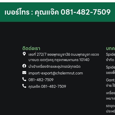
เบอร์โทร : คุณแจ๊ค 081-482-7509
ติดต่อเรา
บทค
เลขที่ 272/7 ซอยพุทธบูชา36 ถนนพุทธบูชา แขวง
Spide
บางมด เขตทุ่งครุ กรุงเทพมหานคร 10140
จำกัด
นำเข้าเครื่องจักรและอุปกรณ์ทุกชนิด
Spide
ของพื
import-export@chalermrut.com
081-482-7509
Gantr
ง่าย 
คุณแจ๊ค 081-482-7509
เครื่อ
เหมาะก
รถขุด
ประหยั