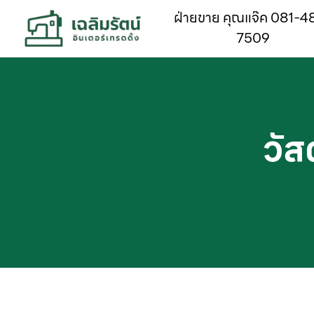
ฝ่ายขาย คุณแจ๊ค 081-4
7509
วัส