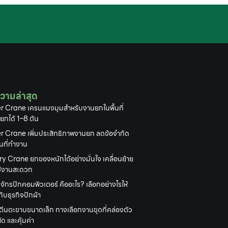
วามล่าสุด
r Crane เครนแมงมุมสำหรับงานยกในพื้นที่
 ยกได้ 1–8 ตัน
r Crane เพิ่มประสิทธิภาพงานยก ลดข้อจำกัด
้นที่ทำงาน
y Crane ยกของหนักได้อย่างมั่นใจ เคลื่อนย้าย
ใช้งานสะดวก
งจักรปักคอมพิวเตอร์ คืออะไร? เลือกอย่างไรให้
ับธุรกิจปักผ้า
ตีนตะขาบขนาดเล็ก ทางเลือกงานขุดที่คล่องตัว
ด และคุ้มค่า