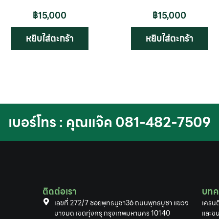
฿
15,000
฿
15,000
หยิบใส่ตะกร้า
หยิบใส่ตะกร้า
เบอร์โทร : คุณแจ๊ค 081-482-7509
ติดต่อเรา
บทค
เลขที่ 272/7 ซอยพุทธบูชา36 ถนนพุทธบูชา แขวง
เครนต
บางมด เขตทุ่งครุ กรุงเทพมหานคร 10140
และขน